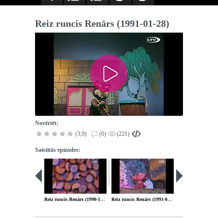
Reiz runcis Renārs (1991-01-28)
Novērtēt:
(3,9)
(0)
(221)
Saistītās epizodes:
Reiz runcis Renārs (1990-12-17)
Reiz runcis Renārs (1991-03-25)