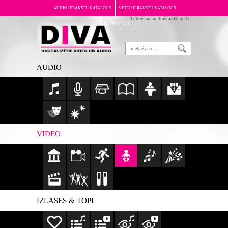
AUDIO IERAKSTU KATALOGS
VIDEO IERAKSTU KATALOGS
Tulkošanu nodrošina Hugo.lv
PAR PORTĀLU
AUDIO
VIDEO
IZLASES & TOPI