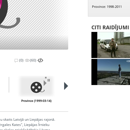
Province: 1998-2011
CITI RAIDĪJUM
(0)
(60)
PIEEJAMS
PUBLISKAJĀS
BIBLIOTĒKĀS
Province (1999-03-14)
Province (1999-03-28)
u skaits Latvijā un Liepājas rajonā.
rgales Kates", Liepājas Īrnieku
jas skolas priekšsēdētāja Lāsma