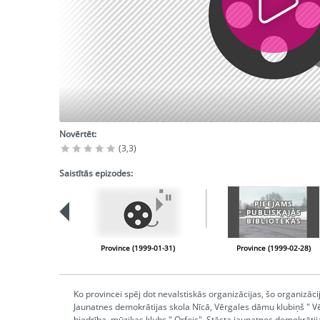
Novērtēt:
(3,3)
Saistītās epizodes:
PIEEJAMS
PUBLISKAJĀS
BIBLIOTĒKĀS
Province (1999-01-31)
Province (1999-02-28)
Ko provincei spēj dot nevalstiskās organizācijas, šo organizācij
Jaunatnes demokrātijas skola Nīcā, Vērgales dāmu klubiņš " Vē
biedrība, mūzikas klubs " Orfejs". Stāsta jaunatnes demokrāti