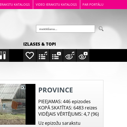
IERAKSTU KATALOGS
VIDEO IERAKSTU KATALOGS
PAR PORTĀLU
IZLASES & TOPI
PROVINCE
PIEEJAMAS
: 446 epizodes
KOPĀ SKATĪTAS
: 6483 reizes
VIDĒJAIS VĒRTĒJUMS
: 4,7 (96)
Uz epizožu sarakstu