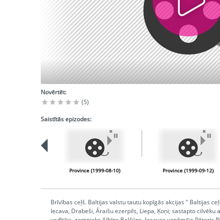
Novērtēt:
(5)
Saistītās epizodes:
Province (1999-08-10)
Province (1999-09-12)
Brīvības ceļš. Baltijas valstu tautu kopīgās akcijas " Baltijas 
Iecava, Drabeši, Āraišu ezerpils, Liepa, Ķoņi; sastapto cilvēk
vadītājs, zemnieks Albīns Baļčūns, Iecavas uzņēmējs Pēteris 