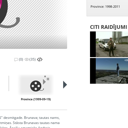
Province: 1998-2011
CITI RAIDĪJUM
(0)
(35)
Province (1999-09-19)
Province (1999-09-26)
ceļš" desmitgade. Brunava; tautas nams,
u atmiņas. Stāsta Brunavas tautas nama
Rikāns, Āraišu amatnieks Andrejs