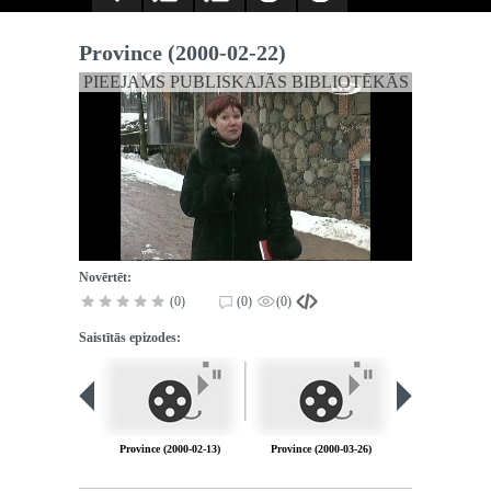
Province (2000-02-22)
PIEEJAMS PUBLISKAJĀS BIBLIOTĒKĀS
Novērtēt:
(0)
(0)
(0)
Saistītās epizodes:
Province (2000-02-13)
Province (2000-03-26)
Province (2000