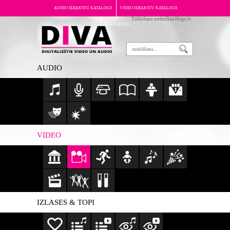
AUDIO IERAKSTU KATALOGS
VIDEO IERAKSTU KATALOGS
Tulkošanu nodrošina Hugo.lv
PAR PORTĀLU
AUDIO
VIDEO
IZLASES & TOPI