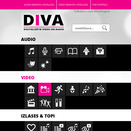
AUDIO IERAKSTU KATALOGS
VIDEO IERAKSTU KATALOGS
PAR PORTĀLU
Tulkošanu nodrošina Hugo.lv
AUDIO
VIDEO
IZLASES & TOPI