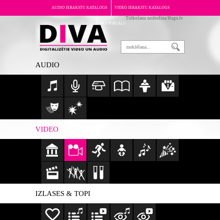
AUDIO IERAKSTU KATALOGS
VIDEO IERAKSTU KATALOGS
Tulkošanu nodrošina Hugo.lv
PAR PORTĀLU
AUDIO
VIDEO
IZLASES & TOPI