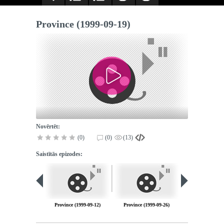
Province (1999-09-19)
Novērtēt:
(0)
(0)
(13)
Saistītās epizodes:
Province (1999-09-12)
Province (1999-09-26)
Province (1999