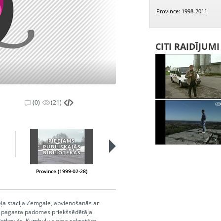
Province: 1998-2011
CITI RAIDĪJUM
(0)
(21)
PIEEJAMS
PUBLISKAJĀS
BIBLIOTĒKĀS
Province (1999-02-28)
Province (1999-03-14)
ļa stacija Zemgale, apvienošanās ar
s pagasta padomes priekšsēdētāja
Petkevičs, Kumbuļu ciema sekretāre