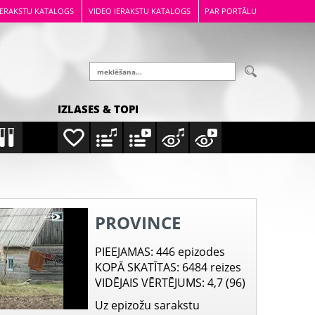
IERAKSTU KATALOGS
VIDEO IERAKSTU KATALOGS
PAR PORTĀLU
IZLASES & TOPI
PROVINCE
PIEEJAMAS
: 446 epizodes
KOPĀ SKATĪTAS
: 6484 reizes
VIDĒJAIS VĒRTĒJUMS
: 4,7 (96)
Uz epizožu sarakstu