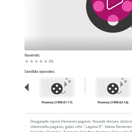
Novērtēt:
(0)
Saistītās epizodes:
Province (1999-01-17)
Province (1999-02-14)
Daugavpils rajona Demenes pagasts. Novada vēsture, dzelzce
Līdumnieku pagastu, gaļas cehs " Lagūna D". Stāsta Demene
Valentīna Gadzāne, Zemgales koledžas direktors Aleksandrs 