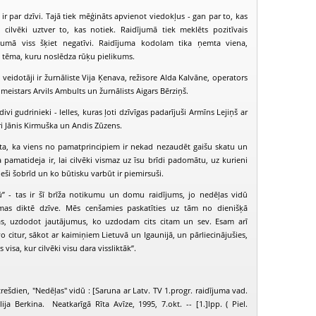
ir par dzīvi. Tajā tiek mēģināts apvienot viedokļus - gan par to, kas
cilvēki uztver to, kas notiek. Raidījumā tiek meklēts pozitīvais
ākumā viss šķiet negatīvi. Raidījuma kodolam tika ņemta viena,
a tēma, kuru noslēdza rūķu pielikums.
veidotāji ir žurnāliste Vija Ķenava, režisore Alda Kalvāne, operators
meistars Arvils Ambults un žurnālists Aigars Bērziņš.
ivi gudrinieki - lelles, kuras ļoti dzīvīgas padarījuši Armīns Lejiņš ar
ri Jānis Kirmuška un Andis Zūzens.
sta, ka viens no pamatprincipiem ir nekad nezaudēt gaišu skatu un
pamatideja ir, lai cilvēki vismaz uz īsu brīdi padomātu, uz kurieni
ieši šobrīd un ko būtisku varbūt ir piemirsuši.
ū” - tas ir šī brīža notikumu un domu raidījums, jo nedēļas vidū
PIEEJAMS
PIEEJAMS
PIEEJ
ēmas diktē dzīve. Mēs cenšamies paskatīties uz tām no dienišķā
PUBLISKAJĀS
PUBLISKAJĀS
PUBLISK
BIBLIOTĒKĀS
BIBLIOTĒKĀS
BIBLIOT
as, uzdodot jautājumus, ko uzdodam cits citam un sev. Esam arī
īvo citur, sākot ar kaimiņiem Lietuvā un Igaunijā, un pārliecinājušies,
edēļas vidū (2000-05-31)
Nedēļas vidū (2000-06-07)
Nedēļas vidū (
 visa, kur cilvēki visu dara vissliktāk”.
rešdien, "Nedēļas" vidū : [Saruna ar Latv. TV 1.progr. raidījuma vad.
ija Berkina. Neatkarīgā Rīta Avīze, 1995, 7.okt. -- [1.]lpp. ( Piel.