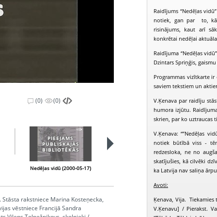
Raidījums “Nedēļas vidū” 
notiek, gan par to, kā 
risinājums, kaut arī s
konkrētai nedēļai aktuāl
Raidījuma “Nedēļas vidū” 
Dzintars Spriņģis, gaismu 
Programmas vizītkarte ir d
saviem tekstiem un aktie
(0)
(0)
V.Ķenava par raidīju stā
humora izjūtu. Raidījuma 
skrien, par ko uztraucas t
V.Ķenava: “”Nedēļas vid
PIEEJAMS
PIEEJAMS
notiek būtībā viss - t
PUBLISKAJĀS
PUBLISKAJĀS
BIBLIOTĒKĀS
BIBLIOTĒKĀS
redzesloka, ne no augš
skatījušies, kā cilvēki dz
Nedēļas vidū (2000-05-17)
Nedēļas vidū (2000-05-24)
N
ka Latvija nav saliņa ārpus
Avoti:
. Stāsta rakstniece Marina Kosteņecka,
Ķenava, Vija. Tiekamies t
vijas vēstniece Francijā Sandra
V.Ķenavu] / Pierakst. Val
ts Vilens Tolpežņikovs, skolnieki /