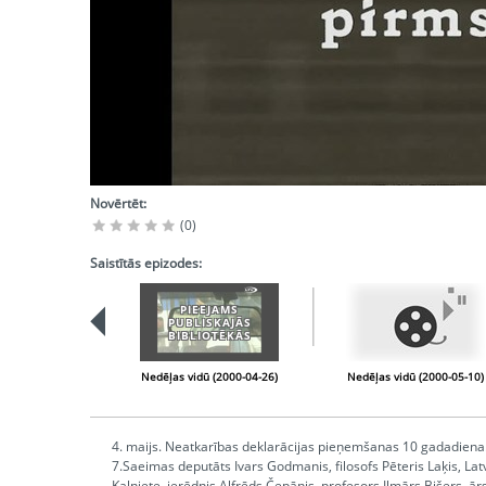
Novērtēt:
(0)
Saistītās epizodes:
PIEEJAMS
PUBLISKAJĀS
BIBLIOTĒKĀS
Nedēļas vidū (2000-04-26)
Nedēļas vidū (2000-05-10)
4. maijs. Neatkarības deklarācijas pieņemšanas 10 gadadiena
7.Saeimas deputāts Ivars Godmanis, filosofs Pēteris Laķis, Lat
Kalniete, ierēdnis Alfrēds Čepānis, profesors Ilmārs Bišers, ārs