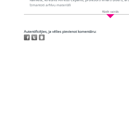
Izmantoti arhīvu materiāli
Rādīt vairāk
Ētera datumi:
2000-05-03
Hronometrāža:
0:23:55
Piedalās:
Kosteņecka Marina, Kalniete Sandra, Godmanis Ivars,
Tolpežņikovs Vilens, Laķis Pēteris, Kalniņš Valters, Laufmanis N
Autentificējies, ja vēlies pievienot komentāru:
Producents:
Ķenava Vija
Režisors:
Turka Ilze
Redaktors:
Zariņa Ieva, Dripe Ģirts
Atskaņojams:
tikai bibliotēkās
Trešo pušu autortiesības:
Ir