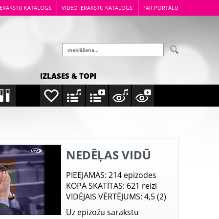
IERAKSTU KATALOGS
VIDEO IERAKSTU KATALOGS
PAR PORTĀLU
IZLASES & TOPI
NEDĒĻAS VIDŪ
PIEEJAMAS
: 214 epizodes
KOPĀ SKATĪTAS
: 621 reizi
VIDĒJAIS VĒRTĒJUMS
: 4,5 (2)
Uz epizožu sarakstu