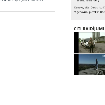
"Tālrāde. Tāldzirde" )
Ķenava, Vija Darbs, kurš 
V.Ķenavu] / pierakst. Dac
 Bišers Ilmārs, Čepānis Alfrēds,
ils, Svikls Ernests
CITI RAIDĪJUM