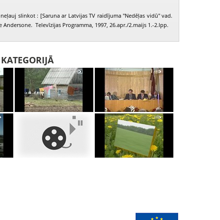
neļauj slinkot : [Saruna ar Latvijas TV raidījuma "Nedēļas vidū" vad.
e Andersone. Televīzijas Programma, 1997, 26.apr./2.maijs 1.-2.lpp.
I KATEGORIJĀ