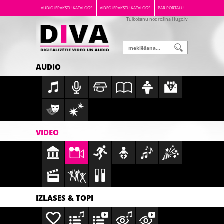
AUDIO IERAKSTU KATALOGS
VIDEO IERAKSTU KATALOGS
PAR PORTĀLU
Tulkošanu nodrošina Hugo.lv
AUDIO
VIDEO
IZLASES & TOPI