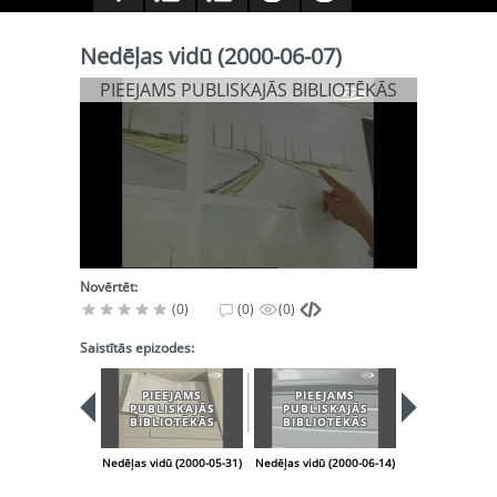
Nedēļas vidū (2000-06-07)
PIEEJAMS PUBLISKAJĀS BIBLIOTĒKĀS
Novērtēt:
(0)
(0)
(0)
Saistītās epizodes:
PIEEJAMS
PIEEJAMS
PUBLISKAJĀS
PUBLISKAJĀS
BIBLIOTĒKĀS
BIBLIOTĒKĀS
Nedēļas vidū (2000-05-31)
Nedēļas vidū (2000-06-14)
Nedēļas vidū (2