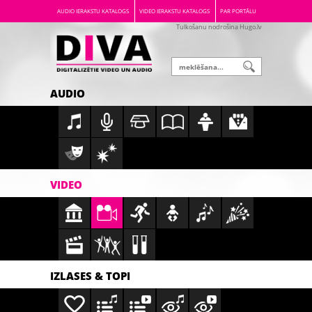
AUDIO IERAKSTU KATALOGS
VIDEO IERAKSTU KATALOGS
PAR PORTĀLU
Tulkošanu nodrošina Hugo.lv
AUDIO
VIDEO
IZLASES & TOPI