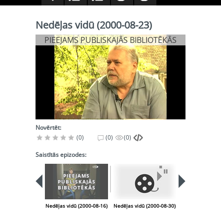
Nedēļas vidū (2000-08-23)
PIEEJAMS PUBLISKAJĀS BIBLIOTĒKĀS
Novērtēt:
(0)
(0)
(0)
Saistītās epizodes:
PIEEJAMS
PIEEJA
PUBLISKAJĀS
PUBLISK
BIBLIOTĒKĀS
BIBLIOT
Nedēļas vidū (2000-08-16)
Nedēļas vidū (2000-08-30)
Nedēļas vidū (2