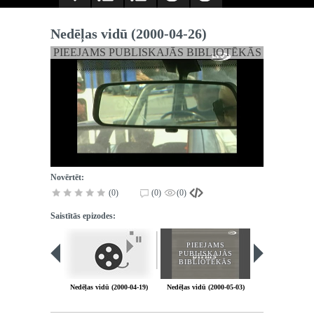
Nedēļas vidū (2000-04-26)
PIEEJAMS PUBLISKAJĀS BIBLIOTĒKĀS
Novērtēt:
(0)
(0)
(0)
Saistītās epizodes:
PIEEJAMS
PUBLISKAJĀS
BIBLIOTĒKĀS
Nedēļas vidū (2000-04-19)
Nedēļas vidū (2000-05-03)
Nedēļas vidū (20