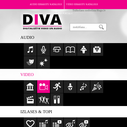
AUDIO IERAKSTU KATALOGS
VIDEO IERAKSTU KATALOGS
Tulkošanu nodrošina Hugo.lv
PAR PORTĀLU
AUDIO
VIDEO
IZLASES & TOPI