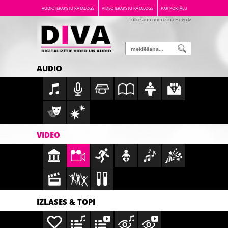
AUDIO IERAKSTU KATALOGS
VIDEO IERAKSTU KATALOGS
PAR PORTĀLU
Tulkošanu nodrošina Hugo.lv
AUDIO
VIDEO
IZLASES & TOPI