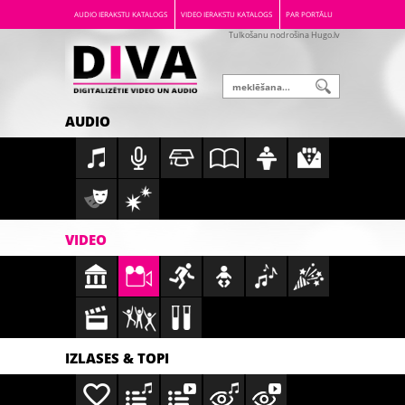
AUDIO IERAKSTU KATALOGS
VIDEO IERAKSTU KATALOGS
PAR PORTĀLU
Tulkošanu nodrošina Hugo.lv
AUDIO
VIDEO
IZLASES & TOPI