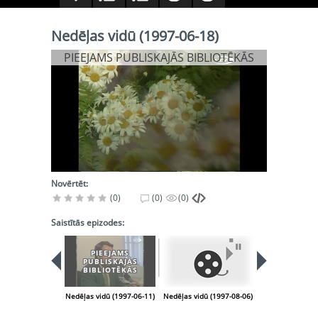
Nedēļas vidū (1997-06-18)
PIEEJAMS PUBLISKAJĀS BIBLIOTĒKĀS
Novērtēt:
(0)
(0)
(0)
Saistītās epizodes:
PIEEJAMS
PUBLISKAJĀS
BIBLIOTĒKĀS
Nedēļas vidū (1997-06-11)
Nedēļas vidū (1997-08-06)
Nedēļas vidū (1