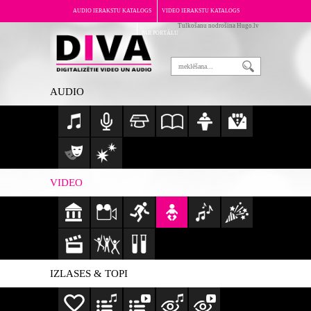
AUDIO IERAKSTU KATALOGS
VIDEO IERAKSTU KATALOGS
Tulkošanu nodrošina Hugo.lv
PAR PORTĀLU
AUDIO
VIDEO
IZLASES & TOPI