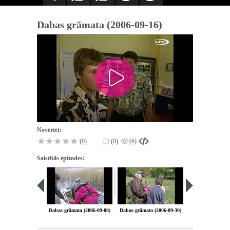
Dabas grāmata (2006-09-16)
Novērtēt:
(0)
(0)
(6)
Saistītās epizodes:
Dabas grāmata (2006-09-08)
Dabas grāmata (2006-09-30)
Dabas grāmata (2