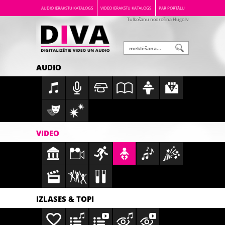
AUDIO IERAKSTU KATALOGS
VIDEO IERAKSTU KATALOGS
PAR PORTĀLU
Tulkošanu nodrošina Hugo.lv
AUDIO
VIDEO
IZLASES & TOPI