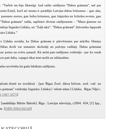
j: “Varbūt tas bija liktenīgi: kad radās raidījums “Dabas grāmata”, tad par
untis Eniņš, kurš arī mums ir parādījis Latvijas dabas brīnumus – gan alas,
an pazemes ezerus, gan ledus kritumus, gan kāpjošus un krītošus avotus, gan
 “Dabas grāmata” radās, saplūstot diviem raidījumiem – “Mana ģimene un
 veidoja Ingmārs Līdaka, un “Zaļā taka”. “Dabas grāmatā” dzīvnieku lappusīti
ārs Līdaka.”
rs Līdaka norāda, ka Dabas grāmata ir pārvērtusies par mācību filmiņu
ības droši var izmantot skolotāji un pulciņu vadītaji. Dabas grāmatas
par putnu un zvēru pasauli. Kā atzīst pats raidījuma veidotājs - par ko runāt
ot pati daba, vajagot tikai ieiet mežā un ieklausīties.
dus novērtēta kā gada labākais raidījums.
losās domē un zoodārzā : [par Rīgas Zool. dārza Inform. nod. vad. un
s grāmata" veidotāju Ingmāru Līdaku] / tekstā stāsta I.Līdaka. Rīgas Viļņi+,
N 1407-3471
]
Dabas grāmata (2003-05)
Dabas grāmata (2003-05)
Dabas grāmata (
 [sastādītāja Mārīte Balode]. Rīga : Latvijas televīzija, c2004. 454, [1] lpp.,
cm. [
ISBN 9984196240
]
I KATEGORIJĀ