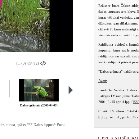
Režisore Ināra Čakste atklā
dabas lappuses seju kļuva G
kuras vēl tikai veidojas, g
dižkokus, gan dižakmeņus.
citi zvēri”, kuru meistarīgi
vienmēr vada un veido Ingm
Raidījuma veidotājs Ingmā
kopumu, kuru savās nodarb
raidījumos var uzzināt visu 
katrā raidījumā priekšā pasak
(0)
(12)
“Dabas grāmata” vairākus ga
Avoti:
Landorfa, Sandra Līdaka p
Latvijas TV raidījuma "Daba
2001, 9./15.apr. 4.lpp. [
ISS
Dabas grāmata (2003-04-03)
Dabas grāmata (2003-04-03)
Cilvēki TV viļņos : '54-'04 /
[6] lpp. iel. : il., portr. ; 25 
ardes kurkst, spāres *** Dabas lappusē: Putni
CITI RAIDĪJUM