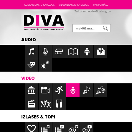
AUDIO IERAKSTU KATALOGS
VIDEO IERAKSTU KATALOGS
PAR PORTĀLU
Tulkošanu nodrošina Hugo.lv
AUDIO
VIDEO
IZLASES & TOPI