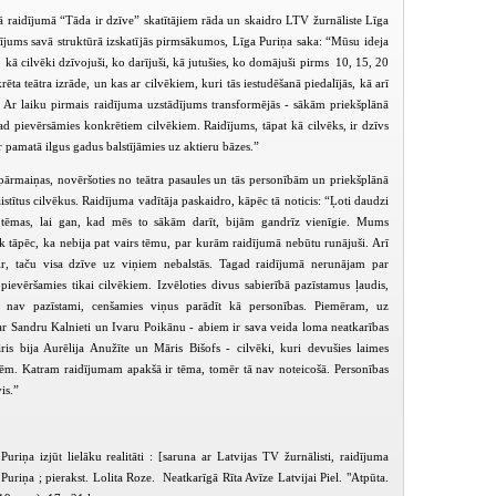
ā raidījumā “Tāda ir dzīve” skatītājiem rāda un skaidro LTV žurnāliste Līga
idījums savā struktūrā izskatījās pirmsākumos, Līga Puriņa saka: “Mūsu ideja
o, kā cilvēki dzīvojuši, ko darījuši, kā jutušies, ko domājuši pirms 10, 15, 20
ta teātra izrāde, un kas ar cilvēkiem, kuri tās iestudēšanā piedalījās, kā arī
. Ar laiku pirmais raidījuma uzstādījums transformējās - sākām priekšplānā
 tad pievērsāmies konkrētiem cilvēkiem. Raidījums, tāpat kā cilvēks, ir dzīvs
 pamatā ilgus gadus balstījāmies uz aktieru bāzes.”
pārmaiņas, novēršoties no teātra pasaules un tās personībām un priekšplānā
istītus cilvēkus. Raidījuma vadītāja paskaidro, kāpēc tā noticis: “Ļoti daudzi
s tēmas, lai gan, kad mēs to sākām darīt, bijām gandrīz vienīgie. Mums
āk tāpēc, ka nebija pat vairs tēmu, par kurām raidījumā nebūtu runājuši. Arī
k ir, taču visa dzīve uz viņiem nebalstās. Tagad raidījumā nerunājam par
evēršamies tikai cilvēkiem. Izvēloties divus sabierībā pazīstamus ļaudis,
t nav pazīstami, cenšamies viņus parādīt kā personības. Piemēram, uz
PIEEJAMS
PIEEJAMS
PIEEJ
PUBLISKAJĀS
PUBLISKAJĀS
PUBLISK
r Sandru Kalnieti un Ivaru Poikānu - abiem ir sava veida loma neatkarības
BIBLIOTĒKĀS
BIBLIOTĒKĀS
BIBLIOT
ris bija Aurēlija Anužīte un Māris Bišofs - cilvēki, kuri devušies laimes
. Katram raidījumam apakšā ir tēma, tomēr tā nav noteicošā. Personības
Tāda ir dzīve (2004)
Tāda ir dzīve (2004-01-22)
Tāda ir dzīve (
is.”
riņa izjūt lielāku realitāti : [saruna ar Latvijas TV žurnālisti, raidījuma
 Puriņa ; pierakst. Lolita Roze. Neatkarīgā Rīta Avīze Latvijai Piel. "Atpūta.