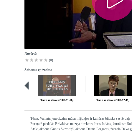
Novērtēt:
(0)
Saistītās epizodes:
PIEEJAMS
PUBLISKAJĀS
BIBLIOTĒKĀS
Tāda ir dzīve (2003-11-16)
Tāda ir dzīve (2003-12-11)
Tēma: Vai interjera dizains mūsu mājokļos ir kultūras būtiska sastāvdaļa 
Puriņa * piedalās Brīvdabas muzeja direktors Juris Indāns, žurnāliste So
Atāle, aktieris Guntis Skrastiņš, aktieris Dainis Porgants, žurnāla Deko g