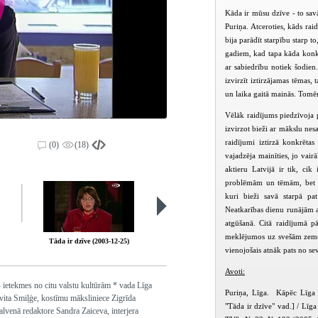
Kāda ir mūsu dzīve - to sav
Puriņa. Atceroties, kāds ra
bija parādīt starpību starp t
gadiem, kad tapa kāda konkrē
ar sabiedrību notiek šodien
izvirzīt iztirzājamas tēmas,
un laika gaitā mainās. Tomēr
Vēlāk raidījums piedzīvoja 
izvirzot bieži ar mākslu nesa
raidījumi iztirzā konkrēta
(0)
(18)
vajadzēja mainīties, jo vair
aktieru Latvijā ir tik, ci
problēmām un tēmām, bet pi
kuri bieži savā starpā pa
Neatkarības dienu runājām a
atgūšanā. Citā raidījumā pā
meklējumos uz svešām zemēm
Tāda ir dzīve (2003-12-25)
Tāda ir dzīve (2004)
vienojošais atnāk pats no sev
Avoti:
- ietekmes no citu valstu kultūrām * vada Līga
Puriņa, Līga. Kāpēc Līga Pu
lvita Smiļģe, kostīmu māksliniece Zigrīda
"Tāda ir dzīve" vad.] / Līga
alvenā redaktore Sandra Zaiceva, interjera