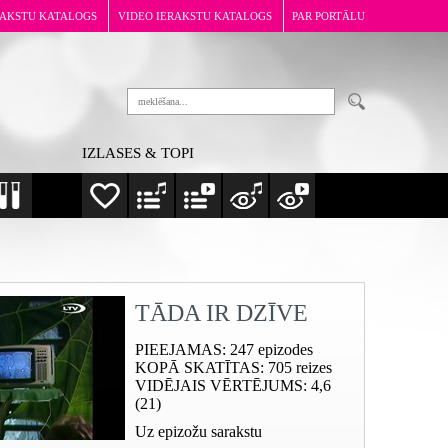
RAKSTU KATALOGS
VIDEO IERAKSTU KATALOGS
PAR PORTĀLU
IZLASES & TOPI
TĀDA IR DZĪVE
PIEEJAMAS
: 247 epizodes
KOPĀ SKATĪTAS
: 705 reizes
VIDĒJAIS VĒRTĒJUMS
: 4,6
(21)
Uz epizožu sarakstu