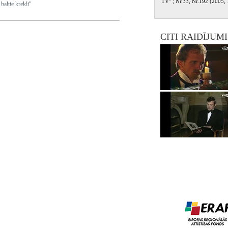
TV" ; Nr.33, Nr.192 (2005, 1
baltie krekli"
CITI RAIDĪJUM
a, Smiļģe Solvita, Atāle Zigrīda, Zaiceva Sandra,