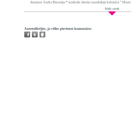
dizainere Andra Rācenāja * ierakstīts literāri muzikālajā kafejnīcā " Mazie 
Rādīt vairāk
Ētera datumi:
2003-11-27
Hronometrāža:
0:33:04
Piedalās:
Skrastiņš Guntis, Porgants Dainis, Indāns Juris, Rācenāja Andr
Producents:
Dumpe Daina
Autentificējies, ja vēlies pievienot komentāru:
Režisors:
Gorodecka Inta
Redaktors:
Puriņa Līga
Atskaņojams:
visur
Trešo pušu autortiesības:
Nav