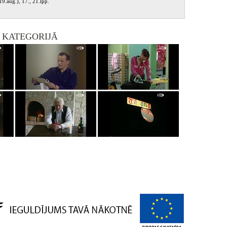
9.aug.), 17., 21.lpp.
I KATEGORIJĀ