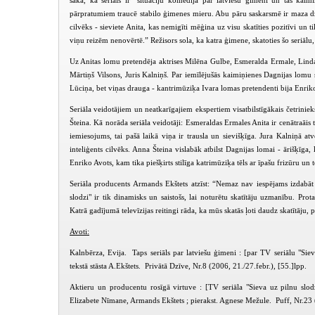
saka, ka seriāls ir “situāciju komēdija par latviešu ģimeni un tās kai
pārpratumiem traucē stabilo ģimenes mieru. Abu pāru saskarsmē ir maza dzēlī
cilvēks - sieviete Anita, kas nemigīti mēģina uz visu skatīties pozitīvi un
viņu reizēm nenovērtē.” Režisors sola, ka katra ģimene, skatoties šo seriālu, 
Uz Anitas lomu pretendēja aktrises Milēna Gulbe, Esmeralda Ermale, Linda 
Mārtiņš Vilsons, Juris Kalniņš. Par iemīlējušās kaimiņienes Dagnijas lomu 
Lūciņa, bet viņas drauga - kantrimūziķa Ivara lomas pretendenti bija Enrik
Seriāla veidotājiem un neatkarīgajiem ekspertiem visatbilstīgākais četrini
Šteina. Kā norāda seriāla veidotāji: Esmeraldas Ermales Anita ir cenātraāis tē
iemiesojums, tai pašā laikā viņa ir trausla un sievišķīga. Jura Kalniņā at
inteliģents cilvēks. Anna Šteina vislabāk atbilst Dagnijas lomai - ārišķīga
Enriko Avots, kam tika piešķirts stilīga katrimūziķa tēls ar īpašu frizūru un
Seriāla producents Armands Ekštets atzīst: “Nemaz nav iespējams izdabā
slodzi" ir tik dinamisks un saistošs, lai noturētu skatītāju uzmanību. Prota
Katrā gadījumā televīzijas reitingi rāda, ka mūs skatās ļoti daudz skatītāju,
Avoti:
Kalnbērza, Evija. Taps seriāls par latviešu ģimeni : [par TV seriālu "Siev
tekstā stāsta A.Ekštets. Privātā Dzīve, Nr.8 (2006, 21./27.febr.), [55.]lpp.
Aktieru un producentu rosīgā virtuve : [TV seriāla "Sieva uz pilnu slodz
Elizabete Nīmane, Armands Ekštets ; pierakst. Agnese Mežule. Puff, Nr.23 (