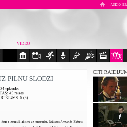
AUDIO IE
VIDEO
CITI RAIDĪJU
UZ PILNU SLODZI
 24 epizodes
ĪTAS
: 45 reizes
ĒRTĒJUMS
: 5 (3)
 četri pieauguši aktieri un pusaudži. Režisors Armands Ekštets