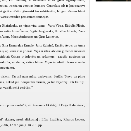
miņiem, kuri nemitīgi ar dažādiem smieklīgiem atgadījumiem,
ga ironija un veselīgs humors. Centrālais tēls ir ļoti pozitīvs
 tikt galā ar sīkām ģimeniskām nebūšanām, lai gan vīrs un bērni
varēs ieraudzīt pazīstamas situācijas.
Skaistlauka, uz viņas vīra lomu - Varis Vētra, Rūdolfs Plēpis,
sacentās Anna Šteina, Sigita Jevgļevska, Kristīne Alberte, Zane
o Avots, Māris Andersons un Ģirts Lukevics.
eks šķita Esmeralda Ermale, Juris Kalniņš, Enriko Avots un Anna
ls, ap kuru viss griežas. Viņa ir īstas latviešu ģimenes sievietes
veidotais Oskars ir izdevējs un redaktors - radošs, nopietns un
, kolorīta, moderna, aktīva būtne. Viņas izredzēto Ivaru atveido
 tetovējumu.
t visiem. Tas arī nam mūsu uzdevums. Seriāls "Sieva uz pilnu
ms, nekad jau neizpatiksi visiem, jo tur vajadzīgi citi knifiņi.
 pat vairāk nekā cerējām.”
a uz pilnu slodzi" (rež. Armands Ekštets)] / Evija Kalnbērza ;
i" aktieru, prod. diskusija] / Elīza Lazdāne, Rihards Lepers,
2006, 12./18.jūn.), 18.-19.lpp.