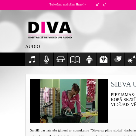
Tulkošanu nodrošina Hugo.lv
AUDIO
SIEVA 
PIEEJAMAS
:
KOPĀ SKAT
VIDĒJAIS V
Seriālā par latviešu ģimeni ar nosaukumu “Sieva uz pilnu slodzi” darbojas