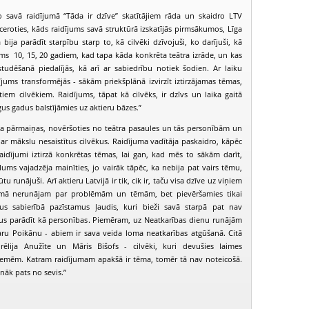
 savā raidījumā “Tāda ir dzīve” skatītājiem rāda un skaidro LTV
tceroties, kāds raidījums savā struktūrā izskatījās pirmsākumos, Līga
bija parādīt starpību starp to, kā cilvēki dzīvojuši, ko darījuši, kā
rms 10, 15, 20 gadiem, kad tapa kāda konkrēta teātra izrāde, un kas
estudēšanā piedalījās, kā arī ar sabiedrību notiek šodien. Ar laiku
jums transformējās - sākām priekšplānā izvirzīt iztirzājamas tēmas,
iem cilvēkiem. Raidījums, tāpat kā cilvēks, ir dzīvs un laika gaitā
us gadus balstījāmies uz aktieru bāzes.”
ja pārmaiņas, novēršoties no teātra pasaules un tās personībām un
i ar mākslu nesaistītus cilvēkus. Raidījuma vadītāja paskaidro, kāpēc
raidījumi iztirzā konkrētas tēmas, lai gan, kad mēs to sākām darīt,
ums vajadzēja mainīties, jo vairāk tāpēc, ka nebija pat vairs tēmu,
 runājuši. Arī aktieru Latvijā ir tik, cik ir, taču visa dzīve uz viņiem
jumā nerunājam par problēmām un tēmām, bet pievēršamies tikai
PIEEJAMS
PIEEJAMS
PIEEJ
PUBLISKAJĀS
PUBLISKAJĀS
PUBLISK
ivus sabierībā pazīstamus ļaudis, kuri bieži savā starpā pat nav
BIBLIOTĒKĀS
BIBLIOTĒKĀS
BIBLIOT
ņus parādīt kā personības. Piemēram, uz Neatkarības dienu runājām
aru Poikānu - abiem ir sava veida loma neatkarības atgūšanā. Citā
āda ir dzīve (2004-05-16)
Tāda ir dzīve (2004-05-27)
Tāda ir dzīve (
rēlija Anužīte un Māris Bišofs - cilvēki, kuri devušies laimes
mēm. Katram raidījumam apakšā ir tēma, tomēr tā nav noteicošā.
nāk pats no sevis.”