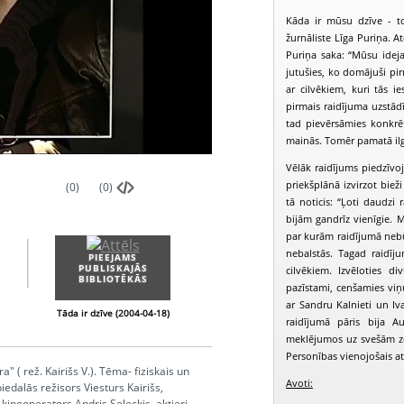
Kāda ir mūsu dzīve - to
žurnāliste Līga Puriņa. A
Puriņa saka: “Mūsu ideja 
jutušies, ko domājuši pi
ar cilvēkiem, kuri tās i
pirmais raidījuma uzstādī
tad pievērsāmies konkrēt
mainās. Tomēr pamatā ilg
Vēlāk raidījums piedzīvo
priekšplānā izvirzot biež
(0)
(0)
tā noticis: “Ļoti daudzi 
bijām gandrīz vienīgie. M
par kurām raidījumā nebūtu
nebalstās. Tagad raidī
PIEEJAMS
PIEEJAMS
PUBLISKAJĀS
PUBLISKAJĀS
cilvēkiem. Izvēloties d
BIBLIOTĒKĀS
BIBLIOTĒKĀS
pazīstami, cenšamies vi
ar Sandru Kalnieti un Iv
Tāda ir dzīve (2004-04-18)
Tāda ir dzīve (2004-04-29)
T
raidījumā pāris bija Au
meklējumos uz svešām ze
Personības vienojošais at
" ( rež. Kairišs V.). Tēma- fiziskais un
Avoti:
iedalās režisors Viesturs Kairišs,
kinooperators Andris Seleckis, aktieri