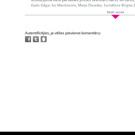
Gatis Gāga, Ivo Martinsons, Maija Doveika, žurnālisre Brigita Z
fragm. no dok.filmas " Augstākā tiesa"
Rādīt vairāk
Ētera datumi:
2004-03-18; 2004-03-21
Hronometrāža:
0:35:03
Piedalās:
Puriņa Līga, Kairišs Viesturs, Doveika Maija, Martinso
Autentificējies, ja vēlies pievienot komentāru:
Andris, Seržants Kārlis, Zeltkalne Brigita, Cīpars Jānis
Producents:
Dumpe Daina
Režisors:
Lejiņa Virdžīnija
Redaktors:
Puriņa Līga
Atskaņojams:
tikai bibliotēkās
Trešo pušu autortiesības:
Ir