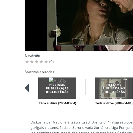
Novērtēt:
(0)
Saistītās epizodes:
PIEEJAMS
PIEEJAMS
PUBLISKAJĀS
PUBLISKAJĀS
BIBLIOTĒKĀS
BIBLIOTĒKĀS
Tāda ir dzīve (2004-03-04)
Tāda ir dzīve (2004-04-01)
Diskusija par Nacionālā teātra izrādi Brehts B. " Trīsgrašu opera
garīgais cietums. 1. daļa. Sarunu vada žurnāliste Līga Puriņa, p
ieslodzījuma vietu pārvaldes preses sekretārs Kārlis Seržants, 