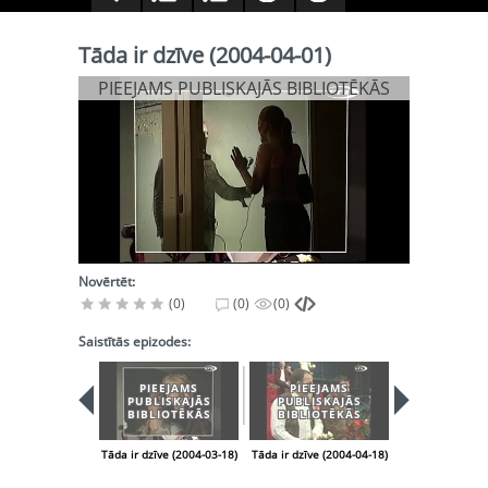
Tāda ir dzīve (2004-04-01)
PIEEJAMS PUBLISKAJĀS BIBLIOTĒKĀS
Novērtēt:
(0)
(0)
(0)
Saistītās epizodes:
PIEEJAMS
PIEEJAMS
PIEEJA
PUBLISKAJĀS
PUBLISKAJĀS
PUBLISK
BIBLIOTĒKĀS
BIBLIOTĒKĀS
BIBLIOT
Tāda ir dzīve (2004-03-18)
Tāda ir dzīve (2004-04-18)
Tāda ir dzīve (2