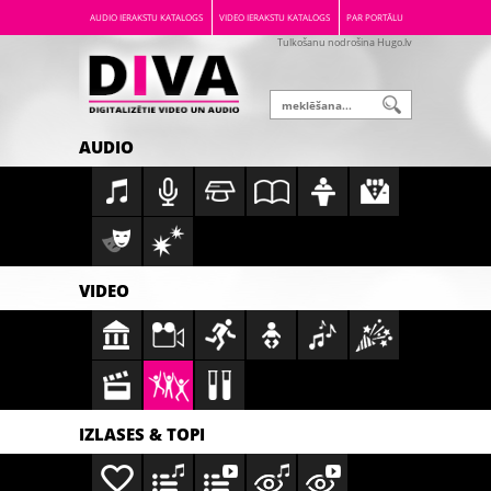
AUDIO IERAKSTU KATALOGS
VIDEO IERAKSTU KATALOGS
PAR PORTĀLU
Tulkošanu nodrošina Hugo.lv
AUDIO
VIDEO
IZLASES & TOPI