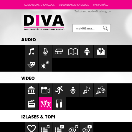
AUDIO IERAKSTU KATALOGS
VIDEO IERAKSTU KATALOGS
PAR PORTĀLU
Tulkošanu nodrošina Hugo.lv
AUDIO
VIDEO
IZLASES & TOPI