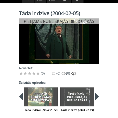
Tāda ir dzīve (2004-02-05)
PIEEJAMS PUBLISKAJĀS BIBLIOTĒKĀS
Novērtēt:
(0)
(0)
(0)
Saistītās epizodes:
PIEEJAMS
PIEEJAMS
PIEEJA
PUBLISKAJĀS
PUBLISKAJĀS
PUBLISK
BIBLIOTĒKĀS
BIBLIOTĒKĀS
BIBLIOT
Tāda ir dzīve (2004-01-22)
Tāda ir dzīve (2004-02-19)
Tāda ir dzīve (2