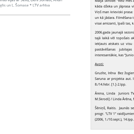
Maija Skrode: “Reiz mēs a
glis un L. Šomase * LTV arhīva
kāda džeka un jāprasa vi
Viņš man krieviski prasa: 
un kā jādara. Filmēšana t
visai amizanti, īpaši tas,
lis Andris, Lapinska Alise
2006.gada jaunajā sezonā
tajā laikā vēl topošais 
iekļauts atskats uz visu
pastāvēšanas jubilaja
interesantākie, kas “Junio
Avoti:
Gruzīte, Irēna Bez žogiem
Saruna ar projekta aut. 
8./14.febr. [1.]-2.lpp.
Ārena, Linda Juniors T
M.Skrodi] / Linda Ārēna,
Šēniņš, Raitis. Jaunās s
progr. "LTV 1" raidījumie
(2006, 1./10.sept.), 14.lpp.