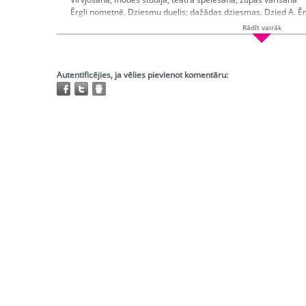
Ērgli nometnē. Dziesmu duelis; dažādas dziesmas. Dzied A. Ēr
materiāli
Rādīt vairāk
Ētera datumi:
2009-09-06; 2009-09-10
Hronometrāža:
0:26:19
Piedalās:
Kleina Kristīne, Blūms Emīls, Šeila, Šomase Liene, Ērg
Autentificējies, ja vēlies pievienot komentāru:
Producents:
Grūzīte Irēne
Režisors:
Grūzīte Irēne
Atskaņojams:
tikai bibliotēkās
Trešo pušu autortiesības:
Ir