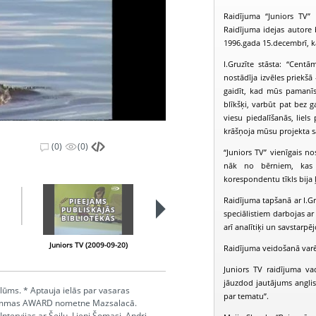
Raidījuma “Juniors TV”
Raidījuma idejas autore b
1996.gada 15.decembrī, k
I.Gruzīte stāsta: “Centā
nostādīja izvēles priekšā
gaidīt, kad mūs pamanīs u
blīkšķi, varbūt pat bez ga
viesu piedalīšanās, liels
krāšņoja mūsu projekta 
(0)
(0)
“Juniors TV” vienīgais n
nāk no bērniem, kas s
korespondentu tīkls bija ļo
Raidījuma tapšanā ar I.Gr
PIEEJAMS
PIEEJAMS
PUBLISKAJĀS
PUBLISKAJĀS
speciālistiem darbojas ar
BIBLIOTĒKĀS
BIBLIOTĒKĀS
arī analītiķi un savstarpēj
Juniors TV (2009-09-20)
Juniors TV (2009-09-27)
Raidījuma veidošanā varēja
Juniors TV raidījuma va
jāuzdod jautājums anglis
lūms. * Aptauja ielās par vasaras
par tematu”.
grammas AWARD nometne Mazsalacā.
ntervijas ar Šeilu, Lieni Šomasi, Andri