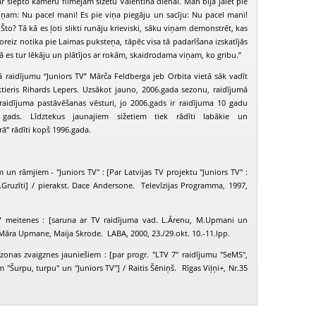
r slēpto kameru filmējām sižetu Valentīna dienai. Man bija jāiet pie
ņam: Nu pacel mani! Es pie viņa piegāju un sacīju: Nu pacel mani!
Što? Tā kā es ļoti slikti runāju krieviski, sāku viņam demonstrēt, kas
oreiz notika pie Laimas puksteņa, tāpēc visa tā padarīšana izskatījās
 kā es tur lēkāju un plātījos ar rokām, skaidrodama viņam, ko gribu.”
 raidījumu “Juniors TV” Mārča Feldberga jeb Orbita vietā sāk vadīt
aktieris Rihards Lepers. Uzsākot jauno, 2006.gada sezonu, raidījumā
 raidījuma pastāvēšanas vēsturi, jo 2006.gads ir raidījuma 10 gadu
s gads. Līdztekus jaunajiem sižetiem tiek rādīti labākie un
rā” rādīti kopš 1996.gada.
 un rāmjiem - "Juniors TV" : [Par Latvijas TV projektu "Juniors TV" :
I.Gruzīti] / pierakst. Dace Andersone. Televīzijas Programma, 1997,
V meitenes : [saruna ar TV raidījuma vad. L.Ārenu, M.Upmani un
 Māra Upmane, Maija Skrode. LABA, 2000, 23./29.okt. 10.-11.lpp.
ezonas zvaigznes jauniešiem : [par progr. "LTV 7" raidījumu "SeMS",
m "Šurpu, turpu" un "Juniors TV"] / Raitis Šēniņš. Rīgas Viļņi+, Nr.35