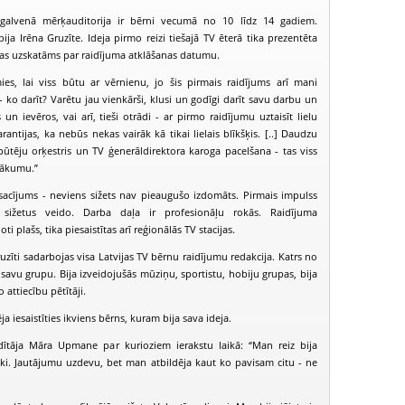
 galvenā mērķauditorija ir bērni vecumā no 10 līdz 14 gadiem.
ija Irēna Gruzīte. Ideja pirmo reizi tiešajā TV ēterā tika prezentēta
as uzskatāms par raidījuma atklāšanas datumu.
mies, lai viss būtu ar vērnienu, jo šis pirmais raidījums arī mani
 - ko darīt? Varētu jau vienkārši, klusi un godīgi darīt savu darbu un
n ievēros, vai arī, tieši otrādi - ar pirmo raidījumu uztaisīt lielu
rantijas, ka nebūs nekas vairāk kā tikai lielais blīkšķis. [..] Daudzu
 pūtēju orķestris un TV ģenerāldirektora karoga pacelšana - tas viss
sākumu.”
osacījums - neviens sižets nav pieaugušo izdomāts. Pirmais impulss
ižetus veido. Darba daļa ir profesionāļu rokās. Raidījuma
ti plašs, tika piesaistītas arī reģionālās TV stacijas.
uzīti sadarbojas visa Latvijas TV bērnu raidījumu redakcija. Katrs no
PIEEJAMS
PIEEJAMS
PIEEJ
PUBLISKAJĀS
PUBLISKAJĀS
PUBLISK
 savu grupu. Bija izveidojušās mūziņu, sportistu, hobiju grupas, bija
BIBLIOTĒKĀS
BIBLIOTĒKĀS
BIBLIOT
o attiecību pētītāji.
Juniors TV (2009-10-04)
Juniors TV (2009-10-11)
Juniors TV (2
 iesaistīties ikviens bērns, kuram bija sava ideja.
dītāja Māra Upmane par kurioziem ierakstu laikā: “Man reiz bija
ki. Jautājumu uzdevu, bet man atbildēja kaut ko pavisam citu - ne