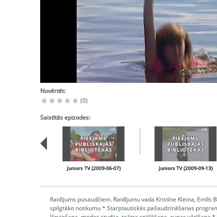
Novērtēt:
(0)
Saistītās epizodes:
PIEEJAMS
PIEEJAMS
PUBLISKAJĀS
PUBLISKAJĀS
BIBLIOTĒKĀS
BIBLIOTĒKĀS
Juniors TV (2009-06-07)
Juniors TV (2009-09-13)
Raidījums pusaudžiem. Raidījumu vada Kristīne Kleina, Emīls B
spilgtāko notikumu * Starptautiskās pašaudzināšanas pro
Virvjošana, modes studija, teātra spēlēšana, zupas vārīšana * I