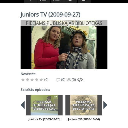
Juniors TV (2009-09-27)
PIEEJAMS PUBLISKAJĀS BIBLIOTĒKĀS
Novērtēt:
(0)
(0)
(0)
Saistītās epizodes:
PIEEJAMS
PIEEJAMS
PIEEJA
PUBLISKAJĀS
PUBLISKAJĀS
PUBLISK
BIBLIOTĒKĀS
BIBLIOTĒKĀS
BIBLIOT
Juniors TV (2009-09-20)
Juniors TV (2009-10-04)
Juniors TV (200