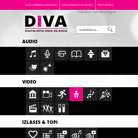
AUDIO IERAKSTU KATALOGS
VIDEO IERAKSTU KATALOGS
PAR PORTĀLU
Tulkošanu nodrošina Hugo.lv
AUDIO
VIDEO
IZLASES & TOPI