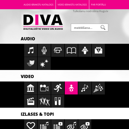
AUDIO IERAKSTU KATALOGS
VIDEO IERAKSTU KATALOGS
PAR PORTĀLU
Tulkošanu nodrošina Hugo.lv
AUDIO
VIDEO
IZLASES & TOPI