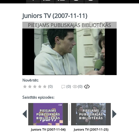
Juniors TV (2007-11-11)
PIEEJAMS PUBLISKAJĀS BIBLIOTĒKĀS
Novērtēt:
(0)
(0)
(0)
Saistītās epizodes:
PIEEJAMS
PIEEJAMS
PIEEJA
PUBLISKAJĀS
PUBLISKAJĀS
PUBLISK
BIBLIOTĒKĀS
BIBLIOTĒKĀS
BIBLIOT
Juniors TV (2007-11-04)
Juniors TV (2007-11-25)
Juniors TV (200