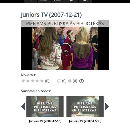
Juniors TV (2007-12-21)
PIEEJAMS PUBLISKAJĀS BIBLIOTĒKĀS
Novērtēt:
(0)
(0)
(0)
Saistītās epizodes:
PIEEJAMS
PIEEJAMS
PIEEJA
PUBLISKAJĀS
PUBLISKAJĀS
PUBLISK
BIBLIOTĒKĀS
BIBLIOTĒKĀS
BIBLIOT
Juniors TV (2007-12-16)
Juniors TV (2007-12-30)
Juniors TV (200