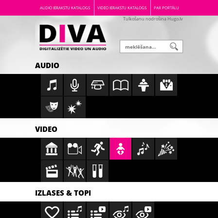
AUDIO IERAKSTU KATALOGS
VIDEO IERAKSTU KATALOGS
PAR PORTĀLU
Tulkošanu nodrošina Hugo.lv
AUDIO
VIDEO
IZLASES & TOPI