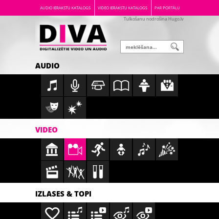
AUDIO IERAKSTU KATALOGS
VIDEO IERAKSTU KATALOGS
PAR PORTĀLU
Tulkošanu nodrošina Hugo.lv
AUDIO
VIDEO
IZLASES & TOPI