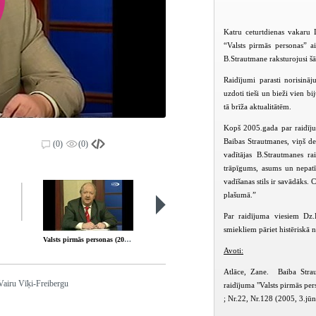
Katru ceturtdienas vakaru 
“Valsts pirmās personas” a
B.Strautmane raksturojusi šā
Raidījumi parasti norisinā
uzdoti tieši un bieži vien b
tā brīža aktualitātēm.
Kopš 2005.gada par raidījum
Baibas Strautmanes, viņš de
(0)
(0)
vadītājas B.Strautmanes ra
trāpīgums, asums un nepat
vadīšanas stils ir savādāks.
plašumā.”
Par raidījuma viesiem Dz.K
smiekliem pāriet histēriskā 
Valsts pirmās personas (2006-09-14)
Valsts pirmās personas (2006-09-21)
Avoti:
Atlāce, Zane. Baiba Strau
 Vairu Vīķi-Freibergu
raidījuma "Valsts pirmās per
; Nr.22, Nr.128 (2005, 3.jūn