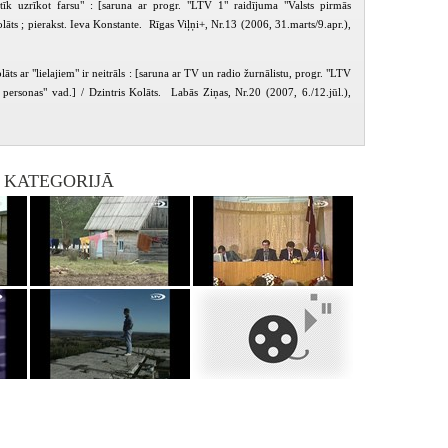
īk uzrīkot farsu" : [saruna ar progr. "LTV 1" raidījuma "Valsts pirmās
olāts ; pierakst. Ieva Konstante. Rīgas Viļņi+, Nr.13 (2006, 31.marts/9.apr.),
lāts ar "lielajiem" ir neitrāls : [saruna ar TV un radio žurnālistu, progr. "LTV
 personas" vad.] / Dzintris Kolāts. Labās Ziņas, Nr.20 (2007, 6./12.jūl.),
I KATEGORIJĀ