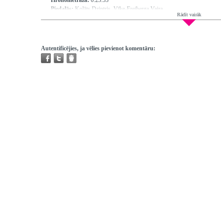
Hronometrāža:
0:23:53
Piedalās:
Kolāts Dzintris, Vīķe-Freiberga Vaira
Rādīt vairāk
Producents:
Ķenava Vija
Režisors:
Zariņš Jānis
Atskaņojams:
visur
Trešo pušu autortiesības:
Nav
Autentificējies, ja vēlies pievienot komentāru: