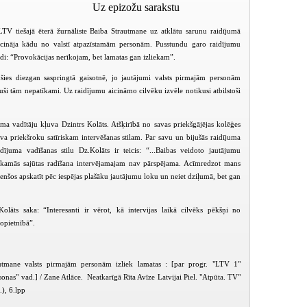
Uz epizožu sarakstu
LTV tiešajā ēterā žurnāliste Baiba Strautmane uz atklātu sarunu raidījumā
icināja kādu no valstī atpazīstamām personām. Pusstundu garo raidījumu
di: “Provokācijas nerīkojam, bet lamatas gan izliekam”.
jušies diezgan saspringtā gaisotnē, jo jautājumi valsts pirmajām personām
ijuši tām nepatīkami. Uz raidījumu aicināmo cilvēku izvēle notikusi atbilstoši
a vadītāju kļuva Dzintrs Kolāts. Atšķirībā no savas priekšgājējas kolēģes
va priekšroku satīriskam intervēšanas stilam.
Par savu un bijušās raidījuma
idījuma vadīšanas stilu Dz.Kolāts ir teicis: “...Baibas veidoto jautājumu
īkamās sajūtas radīšana intervējamajam nav pārspējama. Acīmredzot mans
 Cenšos apskatīt pēc iespējas plašāku jautājumu loku un neiet dziļumā, bet gan
olāts saka: “Interesanti ir vērot, kā intervijas laikā cilvēks pēkšņi no
nopietnībā”.
Valsts pirmās personas (2006-09-28)
Valsts pirmās personas (2006-10-05)
tmane valsts pirmajām personām izliek lamatas : [par progr. "LTV 1"
sonas" vad.] / Zane Atlāce. Neatkarīgā Rīta Avīze Latvijai Piel. "Atpūta. TV"
.), 6.lpp