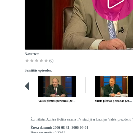
Novērtēt:
(0)
Saistītās epizodes:
Valsts pirmās personas (2006-08-24)
Valsts pirmās personas (2006-09-07)
Žurnālista Dzintra Kolāta saruna TV studijā ar Latvijas Valsts prezidenti
Ētera datumi:
2006-08-31; 2006-09-01