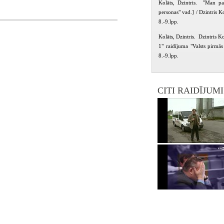
Kolāts, Dzintris. "Man pat
personas" vad.] / Dzintris K
8.-9.lpp.
Kolāts, Dzintris. Dzintris Ko
1" raidījuma "Valsts pirmās
8.-9.lpp.
CITI RAIDĪJUM