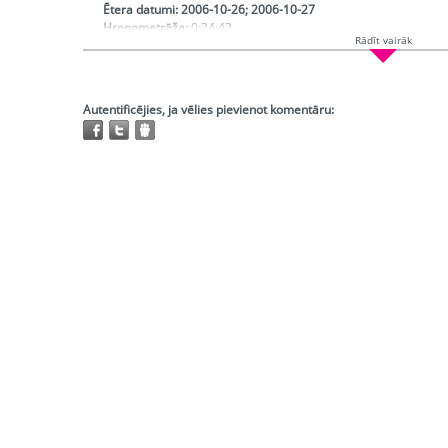
Ētera datumi:
2006-10-26; 2006-10-27
Hronometrāža:
0:24:42
Rādīt vairāk
Piedalās:
Kolāts Dzintris, Štokenbergs Aigars
Producents:
Ķenava Vija
Režisors:
Zariņš Jānis
Atskaņojams:
visur
Autentificējies, ja vēlies pievienot komentāru:
Trešo pušu autortiesības:
Nav