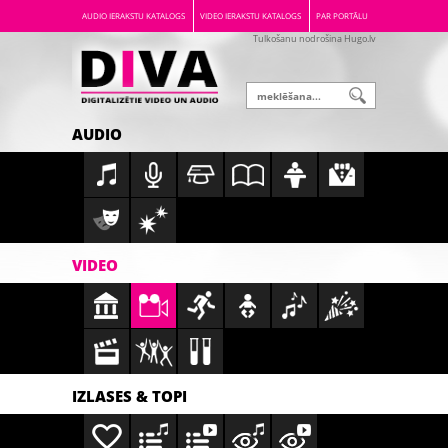
AUDIO IERAKSTU KATALOGS
VIDEO IERAKSTU KATALOGS
PAR PORTĀLU
Tulkošanu nodrošina Hugo.lv
AUDIO
VIDEO
IZLASES & TOPI