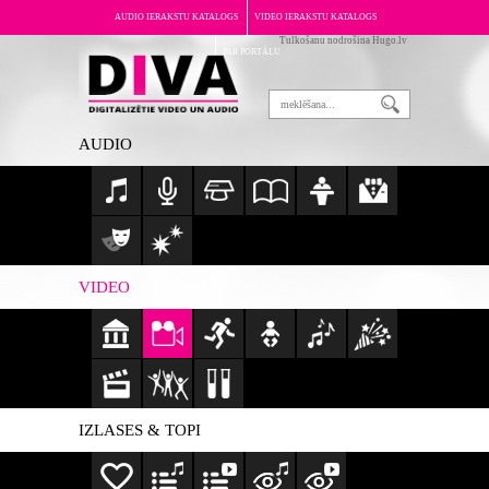
AUDIO IERAKSTU KATALOGS
VIDEO IERAKSTU KATALOGS
Tulkošanu nodrošina Hugo.lv
PAR PORTĀLU
AUDIO
VIDEO
IZLASES & TOPI