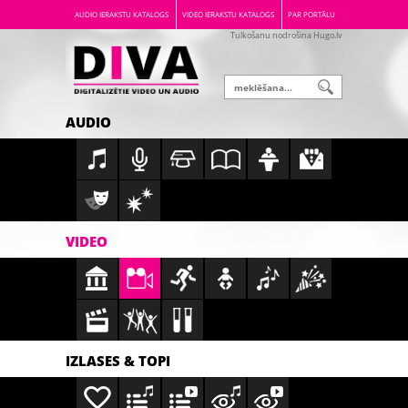
AUDIO IERAKSTU KATALOGS
VIDEO IERAKSTU KATALOGS
PAR PORTĀLU
Tulkošanu nodrošina Hugo.lv
AUDIO
VIDEO
IZLASES & TOPI