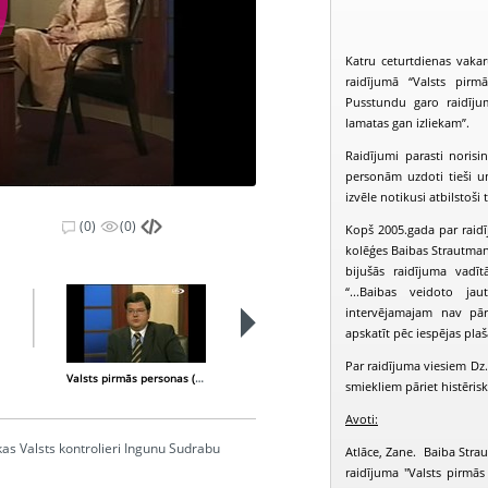
Katru ceturtdienas vakar
raidījumā “Valsts pirm
Pusstundu garo raidījum
lamatas gan izliekam”.
Raidījumi parasti norisi
personām uzdoti tieši u
izvēle notikusi atbilstoši 
(0)
(0)
Kopš 2005.gada par raidīj
kolēģes Baibas Strautman
bijušās raidījuma vadīt
“...Baibas veidoto j
intervējamajam nav pār
apskatīt pēc iespējas pl
Par raidījuma viesiem Dz.K
Valsts pirmās personas (2006-06-15)
Valsts pirmās personas (2006-06-20)
smiekliem pāriet histēris
Avoti:
kas Valsts kontrolieri Ingunu Sudrabu
Atlāce, Zane. Baiba Strau
raidījuma "Valsts pirmās 