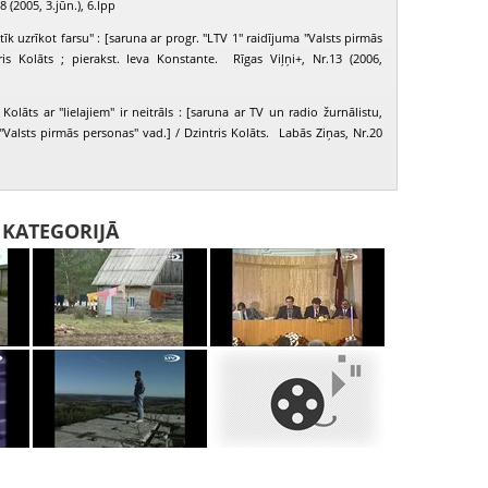
8 (2005, 3.jūn.), 6.lpp
īk uzrīkot farsu" : [saruna ar progr. "LTV 1" raidījuma "Valsts pirmās
ris Kolāts ; pierakst. Ieva Konstante. Rīgas Viļņi+, Nr.13 (2006,
 Kolāts ar "lielajiem" ir neitrāls : [saruna ar TV un radio žurnālistu,
"Valsts pirmās personas" vad.] / Dzintris Kolāts. Labās Ziņas, Nr.20
I KATEGORIJĀ