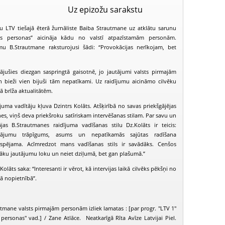
Uz epizožu sarakstu
u LTV tiešajā ēterā žurnāliste Baiba Strautmane uz atklātu sarunu
ās personas” aicināja kādu no valstī atpazīstamām personām.
u B.Strautmane raksturojusi šādi: “Provokācijas nerīkojam, bet
nājušies diezgan saspringtā gaisotnē, jo jautājumi valsts pirmajām
n bieži vien bijuši tām nepatīkami. Uz raidījumu aicināmo cilvēku
tā brīža aktualitātēm.
uma vadītāju kļuva Dzintrs Kolāts. Atšķirībā no savas priekšgājējas
es, viņš deva priekšroku satīriskam intervēšanas stilam.
Par savu un
ājas B.Strautmanes raidījuma vadīšanas stilu Dz.Kolāts ir teicis:
autājumu trāpīgums, asums un nepatīkamās sajūtas radīšana
spējama. Acīmredzot mans vadīšanas stils ir savādāks. Cenšos
ašāku jautājumu loku un neiet dziļumā, bet gan plašumā.”
olāts saka: “Interesanti ir vērot, kā intervijas laikā cilvēks pēkšņi no
Valsts pirmās personas (2006-06-22)
Valsts pirmās personas (2006-08-10)
kā nopietnībā”.
tmane valsts pirmajām personām izliek lamatas : [par progr. "LTV 1"
personas" vad.] / Zane Atlāce. Neatkarīgā Rīta Avīze Latvijai Piel.