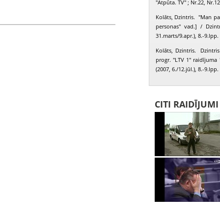
"Atpūta. TV" ; Nr.22, Nr.12
Kolāts, Dzintris. "Man pat
personas" vad.] / Dzint
31.marts/9.apr.), 8.-9.lpp.
Kolāts, Dzintris. Dzintris
progr. "LTV 1" raidījuma 
(2007, 6./12.jūl.), 8.-9.lpp.
CITI RAIDĪJUM