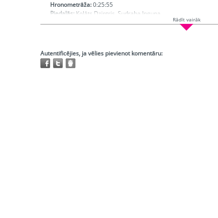
Hronometrāža:
0:25:55
Piedalās:
Kolāts Dzintris, Sudraba Inguna
Rādīt vairāk
Producents:
Ķenava Vija
Režisors:
Zariņš Jānis
Atskaņojams:
visur
Trešo pušu autortiesības:
Nav
Autentificējies, ja vēlies pievienot komentāru: