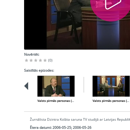
Novērtēt:
(0)
Saistītās epizodes:
Valsts pirmās personas (2006-05-18)
Valsts pirmās personas (2006-06-08)
Žurnālista Dzintra Kolāta saruna TV studijā ar Latvijas Republi
Ētera datumi:
2006-05-25; 2006-05-26