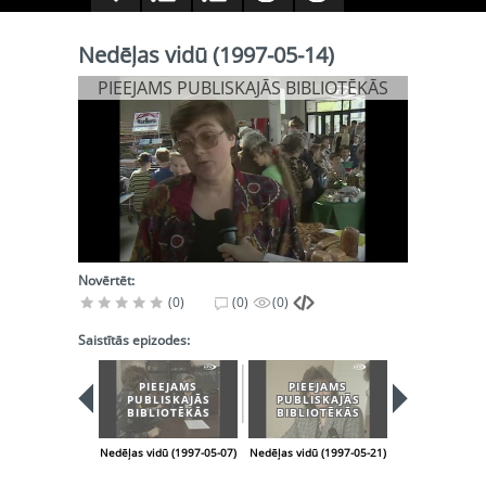
Nedēļas vidū (1997-05-14)
PIEEJAMS PUBLISKAJĀS BIBLIOTĒKĀS
Novērtēt:
(0)
(0)
(0)
Saistītās epizodes:
PIEEJAMS
PIEEJAMS
PIEEJA
PUBLISKAJĀS
PUBLISKAJĀS
PUBLISK
BIBLIOTĒKĀS
BIBLIOTĒKĀS
BIBLIOT
Nedēļas vidū (1997-05-07)
Nedēļas vidū (1997-05-21)
Nedēļas vidū (1