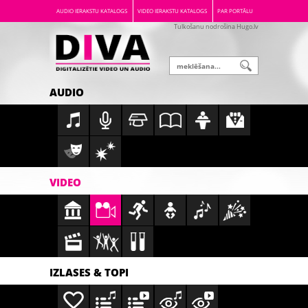
AUDIO IERAKSTU KATALOGS
VIDEO IERAKSTU KATALOGS
PAR PORTĀLU
Tulkošanu nodrošina Hugo.lv
AUDIO
VIDEO
IZLASES & TOPI