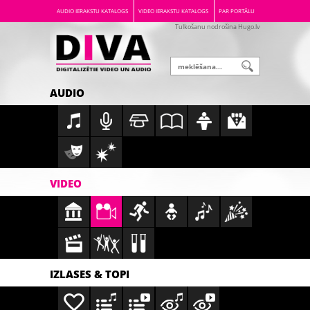
AUDIO IERAKSTU KATALOGS
VIDEO IERAKSTU KATALOGS
PAR PORTĀLU
Tulkošanu nodrošina Hugo.lv
AUDIO
VIDEO
IZLASES & TOPI