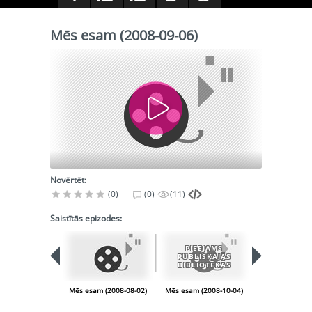
Mēs esam (2008-09-06)
Novērtēt:
(0)
(0)
(11)
Saistītās epizodes:
PIEEJAMS
PUBLISKAJĀS
BIBLIOTĒKĀS
Mēs esam (2008-08-02)
Mēs esam (2008-10-04)
Mēs esam (200