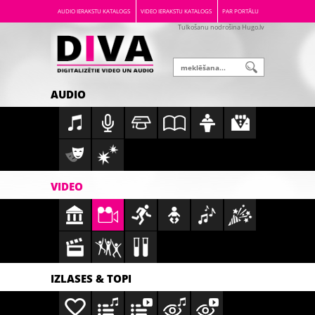
AUDIO IERAKSTU KATALOGS
VIDEO IERAKSTU KATALOGS
PAR PORTĀLU
Tulkošanu nodrošina Hugo.lv
AUDIO
VIDEO
IZLASES & TOPI