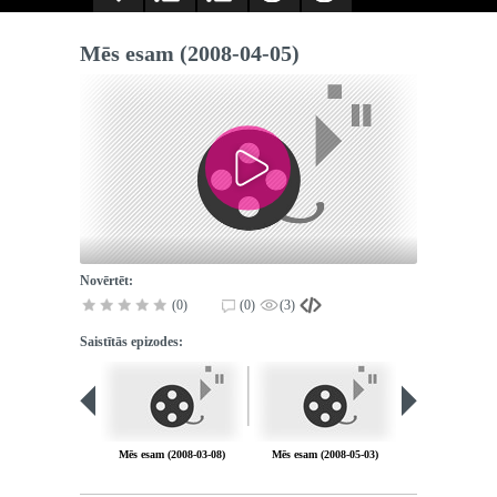
Mēs esam (2008-04-05)
Novērtēt:
(0)
(0)
(3)
Saistītās epizodes:
PIEEJA
PUBLISK
BIBLIOT
Mēs esam (2008-03-08)
Mēs esam (2008-05-03)
Mēs esam (2008