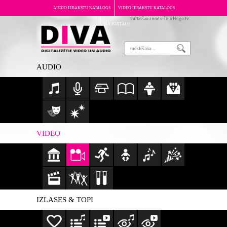
AUDIO IERAKSTU KATALOGS
VIDEO IERAKSTU KATALOGS
Tulkošanu nodrošina Hugo.lv
PAR PORTĀLU
AUDIO
VIDEO
IZLASES & TOPI