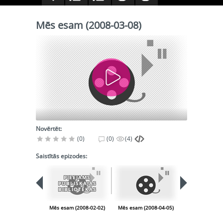
Mēs esam (2008-03-08)
Novērtēt:
(0)
(0)
(4)
Saistītās epizodes:
PIEEJAMS
PUBLISKAJĀS
BIBLIOTĒKĀS
Mēs esam (2008-02-02)
Mēs esam (2008-04-05)
Mēs esam (200