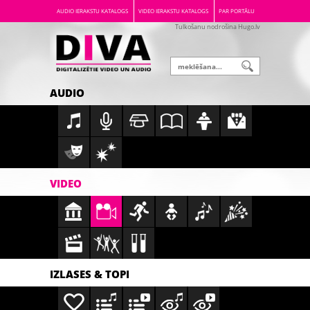
AUDIO IERAKSTU KATALOGS
VIDEO IERAKSTU KATALOGS
PAR PORTĀLU
Tulkošanu nodrošina Hugo.lv
AUDIO
VIDEO
IZLASES & TOPI