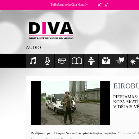
Tulkošanu nodrošina Hugo.lv
AUDIO
EIROB
PIEEJAMAS
:
KOPĀ SKAT
VIDĒJAIS V
Raidījumu par Eiropas Savienības piedāvātajām iespējām “Eirobusiņš” La