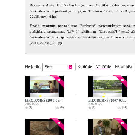
Bogustovs, Ansis. Uzdrīkstēšanās : [saruna ar žurnālistu, valsts bezpeļņas
Savienības fondu piedāvātajām iespējām "Eirobusiņš" vad.] / Ansis Bogustov
22./28.janv.), 6.lpp
Finanšu ministrija: par raidījuma "Eirobusiņš" starptautiskajiem panāk
piešķiršanu programmas "LTV 1" raidījumam "Eirobusiņš"] / tekstā stāst
Savienības fondu jautājumos Aleksandrs Antonovs ; pēc Finanšu ministrij
(2011, 27.okt.), 79.lpp
Pieejamība:
Skatītākie
Vērtētākie
Pēc alfabēta
Visur
EIROBUSIŅŠ (2006-06-26)
EIROBUSIŅŠ (2007-08-20)
2006-06-26
2007-08-20
(5)
(9)
(5)
(14)