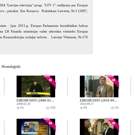
 SIA "Latvijas televīzija" progr. "LTV 1" raidījuma par Eiropas
s ; pierakst. Ilze Korņeva. Praktiskais Latvietis, Nr.3 (2007,
umiem : [par 2011.g. Eiropas Parlamenta žurnālistikas balvas
a LR Finanšu ministrijas valsts sekretāra vietnieks Eiropas
as Komunikācijas nodaļas inform.. Latvijas Vēstnesis, Nr.170
Hronoloģiski
EIROBUSIŅŠ (2008-02-20)
EIROBUSIŅŠ (2010-09-17)
2008-02-20
2010-09-17
(5)
(16)
(0)
(5)