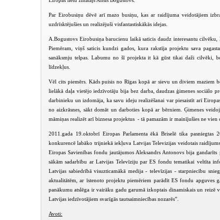
Eiropas lietu zinātājs Ansis Bogustovs.
Par Eirobusiņu dēvē arī mazo busiņu, kas ar raidījuma veidotājiem izbra
uzdrīsktējušies un realizējuši visfantastiskākās idejas.
A.Bogustovs Eirobusiņa barucienu laikā saticis daudz interesantu cilvēku, k
Piemēram, viņš saticis kundzi gados, kura rakstīja projektu sava pagasta 
sanāksmju telpas. Labumu no šī projekta it kā gūst tikai daži cilvēki, be
līdzekļus.
Vēl cits piemērs. Kāds puisis no Rīgas kopā ar sievu un diviem maziem b
lielākā daļa vietējo iedzīvotāju bija bez darba, daudzas ģimenes sociālo pr
darbinieku un izdomāja, ka savu ideju realizēšanai var piesaistīt arī Eir
no aizkrāsnes, sākt domāt un darboties kopā ar bērniem. Ģimenes veidoj
māmiņas realizēt arī biznesa projektus - tā pamazām ir mainījušies ne vien ci
2011.gada 19.oktobrī Eiropas Parlamenta ēkā Briselē tika pasniegtas 20
konkurencē labāko trijniekā iekļuva Latvijas Televizijas veidotais raidījums
Eiropas Savienības fondu jautājumos Aleksandrs Antonovs bija gandarīts
sākām sadarbību ar Latvijas Televīziju par ES fondu tematikai veltīta inf
Latvijas sabiedrībā visuzticamākā medija - televīzijas - starpniecību sni
aktualitātēm, ar īstenoto projektu piemēriem parādīt ES fondu apguves g
panākumu atslēga ir vairāku gadu garumā izkoptais dinamiskais un reizē 
Latvijas iedzīvotājiem svarīgās tautsaimniecības nozarēs”.
Avoti: