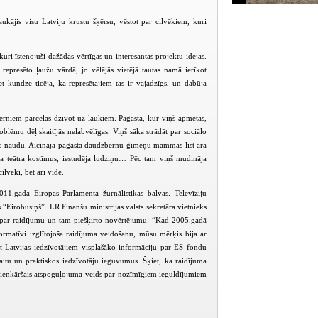
ukājis visu Latviju krustu šķērsu, vēstot par cilvēkiem, kuri
uri īstenojuši dažādas vērtīgas un interesantas projektu idejas.
represēto ļaužu vārdā, jo vēlējās vietējā tautas namā ierīkot
t kundze ticēja, ka represētajiem tas ir vajadzīgs, un dabūja
ērniem pārcēlās dzīvot uz laukiem. Pagastā, kur viņš apmetās,
oblēmu dēļ skaitījās nelabvēlīgas. Viņš sāka strādāt par sociālo
opas naudu. Aicināja pagasta daudzbērnu ģimeņu mammas līst ārā
a teātra kostīmus, iestudēja ludziņu… Pēc tam viņš mudināja
lvēki, bet arī vide.
11.gada Eiropas Parlamenta žurnālistikas balvas. Televīziju
 “Eirobusiņš”. LR Finanšu ministrijas valsts sekretāra vietnieks
 par raidījumu un tam piešķirto novērtējumu: “Kad 2005.gadā
ormatīvi izglītojoša raidījuma veidošanu, mūsu mērķis bija ar
egt Latvijas iedzīvotājiem visplašāko informāciju par ES fondu
aitu un praktiskos iedzīvotāju ieguvumus. Šķiet, ka raidījuma
vienkāršais atspoguļojuma veids par nozīmīgiem ieguldījumiem