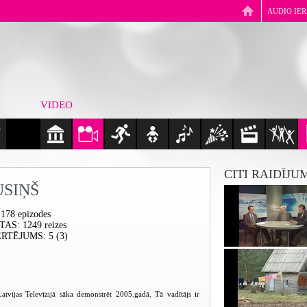
AUDIO IE
VIDEO
CITI RAIDĪJU
USIŅŠ
 178 epizodes
ĪTAS
: 1249 reizes
ĒRTĒJUMS
: 5 (3)
tvijas Televīzijā sāka demonstrēt 2005.gadā. Tā vadītājs ir