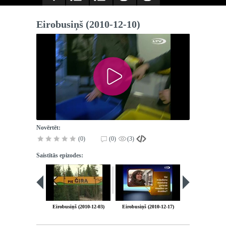
Eirobusiņš (2010-12-10)
Novērtēt:
(0)
(0)
(3)
Saistītās epizodes:
Eirobusiņš (2010-12-03)
Eirobusiņš (2010-12-17)
Eirobusiņš (201