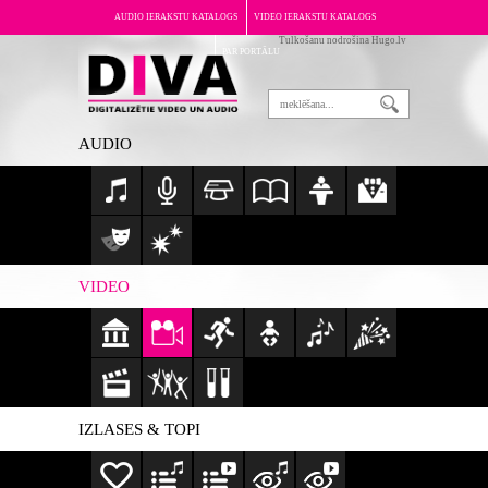
AUDIO IERAKSTU KATALOGS
VIDEO IERAKSTU KATALOGS
Tulkošanu nodrošina Hugo.lv
PAR PORTĀLU
AUDIO
VIDEO
IZLASES & TOPI