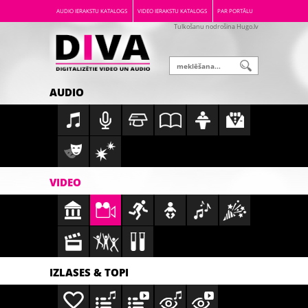
AUDIO IERAKSTU KATALOGS
VIDEO IERAKSTU KATALOGS
PAR PORTĀLU
Tulkošanu nodrošina Hugo.lv
AUDIO
VIDEO
IZLASES & TOPI