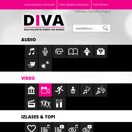
AUDIO IERAKSTU KATALOGS
VIDEO IERAKSTU KATALOGS
PAR PORTĀLU
Tulkošanu nodrošina Hugo.lv
AUDIO
VIDEO
IZLASES & TOPI