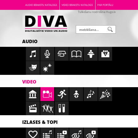
AUDIO IERAKSTU KATALOGS
VIDEO IERAKSTU KATALOGS
PAR PORTĀLU
Tulkošanu nodrošina Hugo.lv
AUDIO
VIDEO
IZLASES & TOPI