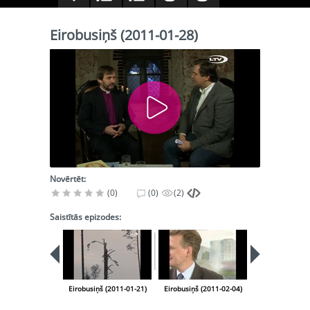
Eirobusiņš (2011-01-28)
Novērtēt:
(0)
(0)
(2)
Saistītās epizodes:
Eirobusiņš (2011-01-21)
Eirobusiņš (2011-02-04)
Eirobusiņš (20