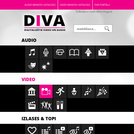
AUDIO IERAKSTU KATALOGS
VIDEO IERAKSTU KATALOGS
PAR PORTĀLU
Tulkošanu nodrošina Hugo.lv
AUDIO
VIDEO
IZLASES & TOPI