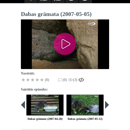
Dabas grāmata (2007-05-05)
Novērtēt:
(0)
(0)
(3)
Saistītās epizodes:
Dabas grāmata (2007-04-28)
Dabas grāmata (2007-05-12)
Dabas grāmata (2