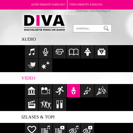
AUDIO IERAKSTU KATALOGS
VIDEO IERAKSTU KATALOGS
Tulkošanu nodrošina Hugo.lv
PAR PORTĀLU
AUDIO
VIDEO
IZLASES & TOPI