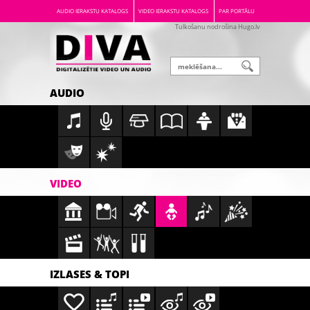
AUDIO IERAKSTU KATALOGS
VIDEO IERAKSTU KATALOGS
PAR PORTĀLU
Tulkošanu nodrošina Hugo.lv
AUDIO
VIDEO
IZLASES & TOPI