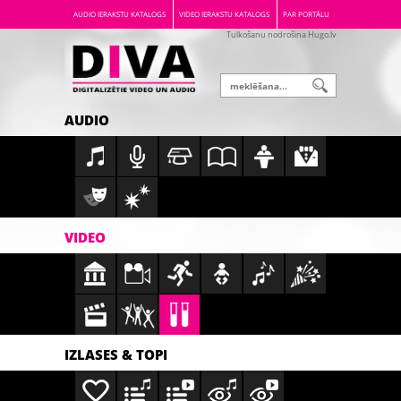
AUDIO IERAKSTU KATALOGS
VIDEO IERAKSTU KATALOGS
PAR PORTĀLU
Tulkošanu nodrošina Hugo.lv
AUDIO
VIDEO
IZLASES & TOPI