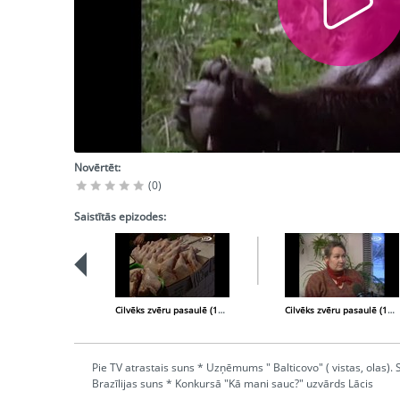
Novērtēt:
(0)
Saistītās epizodes:
Cilvēks zvēru pasaulē (1997-11-01)
Cilvēks zvēru pasaulē (1997-12-13)
Pie TV atrastais suns * Uzņēmums " Balticovo" ( vistas, olas)
Brazīlijas suns * Konkursā "Kā mani sauc?" uzvārds Lācis