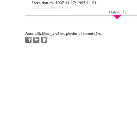
Ētera datumi:
1997-11-17; 1997-11-21
Hronometrāža:
0:17:57
Rādīt vairāk
Piedalās:
Lācis Jānis, Ābelīte Renāte, Snapenieks Elmārs, Kalvi
Režisors:
Maksimovs Sergejs
Redaktors:
Ābelīte Renāte
Atskaņojams:
visur
Autentificējies, ja vēlies pievienot komentāru:
Trešo pušu autortiesības:
Nav