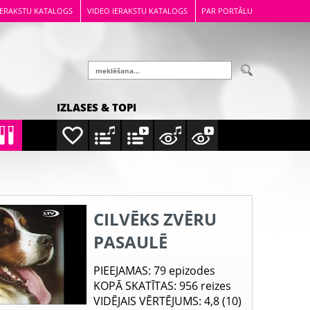
IERAKSTU KATALOGS
VIDEO IERAKSTU KATALOGS
PAR PORTĀLU
IZLASES & TOPI
CILVĒKS ZVĒRU
PASAULĒ
PIEEJAMAS
: 79 epizodes
KOPĀ SKATĪTAS
: 956 reizes
VIDĒJAIS VĒRTĒJUMS
: 4,8 (10)