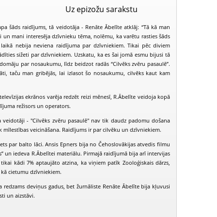
Uz epizožu sarakstu
pa šāds raidījums, tā veidotāja - Renāte Ābelīte atklāj: “Tā kā man
ņi un mani interesēja dzīvnieku tēma, nolēmu, ka varētu rasties šāds
ā laikā nebija neviena raidījuma par dzīvniekiem. Tikai pēc diviem
īties sižeti par dzīvniekiem. Uzskatu, ka es šai jomā esmu bijusi tā
 domāju par nosaukumu, līdz beidzot radās “Cilvēks zvēru pasaulē”.
nāti, taču man gribējās, lai izlasot šo nosaukumu, cilvēks kaut kam
televīzijas ekrānos varēja redzēt reizi mēnesī, R.Ābelīte veidoja kopā
idījuma režisors un operators.
a veidotāji - "Cilvēks zvēru pasaulē" nav tik daudz padomu došana
k mīlestības veicināšana. Raidījums ir par cilvēku un dzīvniekiem.
PIEEJAMS
žets par balto lāci. Ansis Epners bija no Čehoslovākijas atvedis filmu
PUBLISKAJĀS
BIBLIOTĒKĀS
s” un iedeva R.Ābelītei materiālu. Pirmajā raidījumā bija arī intervijas
ka tikai kādi 7% aptaujāto atzina, ka viņiem patīk Zooloģiskais dārzs,
Cilvēks zvēru pasaulē (1998-01-24)
Cilvēks zvēru pasaulē (1998-02)
a kā cietumu dzīvniekiem.
a redzams deviņus gadus, bet žurnāliste Renāte Ābelīte bija kļuvusi
ti un aizstāvi.