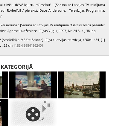
ai cilvēki dzīvē izjustu mīlestību" : [Saruna ar Latvijas TV raidījuma
vad. R.Ābelīti] / pierakst. Dace Andersone. Televīzijas Programma,
pp.
ikai nerunā : [Saruna ar Latvijas TV raidījuma "Cilvēks zvēru pasaulē"
rakst. Agnese Ludženiece. Rīgas Viļņi+, 1997, Nr. 24 3.-4., 38.lpp.
 / [sastādītāja Mārīte Balode]. Rīga : Latvijas televīzija, c2004. 454, [1]
r. ; 25 cm. [
ISBN 9984196240
]
I KATEGORIJĀ