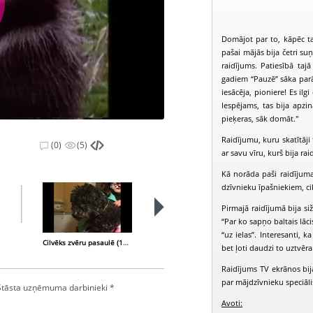
Domājot par to, kāpēc ta
pašai mājās bija četri su
raidījums. Patiesībā taj
gadiem “Pauzē” sāka parād
iesācēja, pioniere!
Es ilgi
Iespējams, tas bija apzi
pieķeras, sāk domāt.
"
Raidījumu, kuru skatītāji 
(0)
(5)
ar savu vīru, kurš bija ra
Kā norāda paši raidījum
dzīvnieku īpašniekiem, ci
Pirmajā raidījumā bija si
“Par ko sapņo baltais lāci
“uz ielas”. Interesanti, 
Cilvēks zvēru pasaulē (1997-12-27)
Cilvēks zvēru pasaulē (1998-01-10)
bet ļoti daudzi to uztvēr
Raidījums TV ekrānos bij
par mājdzīvnieku speciālis
. Stāsta uzņēmuma darbinieki *
Avoti: