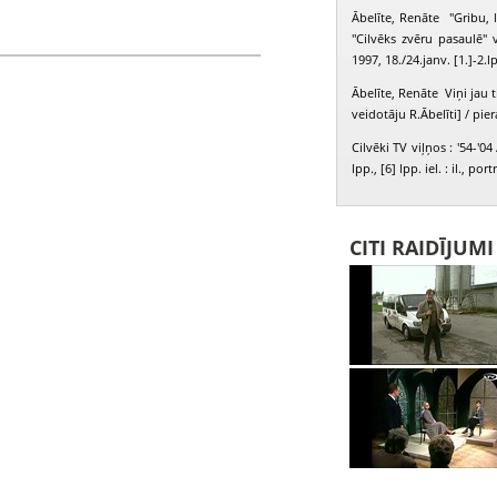
Ābelīte, Renāte "Gribu, l
"Cilvēks zvēru pasaulē" 
ņa Elga
1997, 18./24.janv. [1.]-2.l
Ābelīte, Renāte Viņi jau t
veidotāju R.Ābelīti] / pie
Cilvēki TV viļņos : '54-'04
lpp., [6] lpp. iel. : il., port
CITI RAIDĪJUM