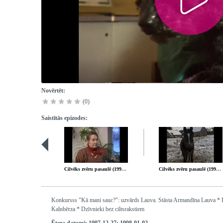
Novērtēt:
(0)
Saistītās epizodes:
Cilvēks zvēru pasaulē (1997-12-13)
Cilvēks zvēru pasaulē (1998-01-10)
Konkursss "Kā mani sauc?": uzvārds Lauva. Stāsta Armandīna Lauva * Dzī
Kalnbērza * Dzīvnieki bez ciltsrakstiem