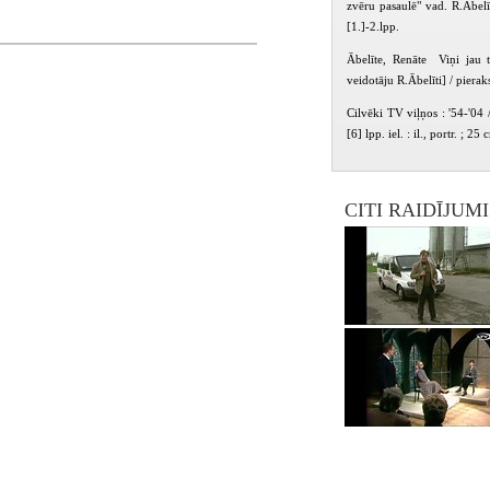
zvēru pasaulē" vad. R.Ābelī
[1.]-2.lpp.
Ābelīte, Renāte Viņi jau t
veidotāju R.Ābelīti] / piera
Cilvēki TV viļņos : '54-'04 /
[6] lpp. iel. : il., portr. ; 25 
CITI RAIDĪJUM