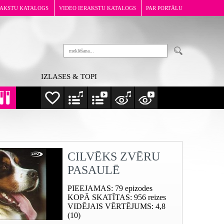
RAKSTU KATALOGS
VIDEO IERAKSTU KATALOGS
PAR PORTĀLU
IZLASES & TOPI
CILVĒKS ZVĒRU
PASAULĒ
PIEEJAMAS
: 79 epizodes
KOPĀ SKATĪTAS
: 956 reizes
VIDĒJAIS VĒRTĒJUMS
: 4,8
(10)