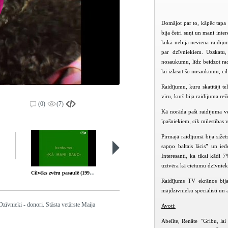
Domājot par to, kāpēc tapa 
bija četri suņi un mani inter
laikā nebija neviena raidīj
par dzīvniekiem. Uzskatu,
nosaukumu, līdz beidzot rad
lai izlasot šo nosaukumu, ci
Raidījumu, kuru skatītāji te
vīru, kurš bija raidījuma re
(0)
(7)
Kā norāda paši raidījuma v
īpašniekiem, cik mīlestības 
Pirmajā raidījumā bija siže
PIEEJAMS
sapņo baltais lācis” un ied
PUBLISKAJĀS
BIBLIOTĒKĀS
Interesanti, ka tikai kādi 
uztvēra kā cietumu dzīvnie
Cilvēks zvēru pasaulē (1998-01-24)
Cilvēks zvēru pasaulē (1998-02)
Raidījums TV ekrānos bija
mājdzīvnieku speciālisti un a
vnieki - donori. Stāsta vetārste Maija
Avoti:
Ābelīte, Renāte "Gribu, lai 