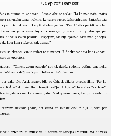
Uz epizožu sarakstu
šāds raidījums, tā veidotāja - Renāte Ābelīte atklāj: “Tā kā man pašai mājās
esēja dzīvnieku tēma, nolēmu, ka varētu rasties šāds raidījums. Patiesībā tajā
uma par dzīvniekiem. Tikai pēc diviem gadiem “Pauzē” sāka parādīties sižeti
 ka es šai jomā esmu bijusi tā iesācēja, pioniere!
Es ilgi domāju par
ās “Cilvēks zvēru pasaulē”. Iespējams, tas bija apzināti, taču man gribējās,
lvēks kaut kam pieķeras, sāk domāt.
"
levīzijas ekrānos varēja redzēt reizi mēnesī, R.Ābelīte veidoja kopā ar savu
žisors un operators.
eidotāji - "Cilvēks zvēru pasaulē" nav tik daudz padomu došana dzīvnieku
veicināšana. Raidījums ir par cilvēku un dzīvniekiem.
ts par balto lāci. Ansis Epners bija no Čehoslovākijas atvedis filmu “Par ko
eva R.Ābelītei materiālu. Pirmajā raidījumā bija arī intervijas “uz ielas”.
7% aptaujāto atzina, ka viņiem patīk Zooloģiskais dārzs, bet ļoti daudzi to
kiem.
Cilvēks zvēru pasaulē (1998-03-20)
Cilvēks zvēru pasaulē (1998-04-04)
 redzams deviņus gadus, bet žurnāliste Renāte Ābelīte bija kļuvusi par
izstāvi.
cilvēki dzīvē izjustu mīlestību" : [Saruna ar Latvijas TV raidījuma "Cilvēks