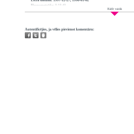
Ētera datumi:
1997-12-27; 1998-01-02
Hronometrāža:
0:18:40
Rādīt vairāk
Piedalās:
Lauva Armandīna, Kalnbērza Maija, Ābelīte Renāte,
Režisors:
Maksimovs Sergejs
Redaktors:
Ābelīte Renāte
Atskaņojams:
visur
Autentificējies, ja vēlies pievienot komentāru:
Trešo pušu autortiesības:
Nav