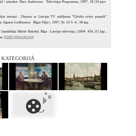
ti] / pierakst. Dace Andersone. Televīzijas Programma, 1997, 18./24.janv.
ikai nerunā : [Saruna ar Latvijas TV raidījuma "Cilvēks zvēru pasaulē"
kst. Agnese Ludženiece. Rīgas Viļņi+, 1997, Nr. 24 3.-4., 38.lpp.
 [sastādītāja Mārīte Balode]. Rīga : Latvijas televīzija, c2004. 454, [1] lpp.,
cm. [
ISBN 9984196240
]
I KATEGORIJĀ