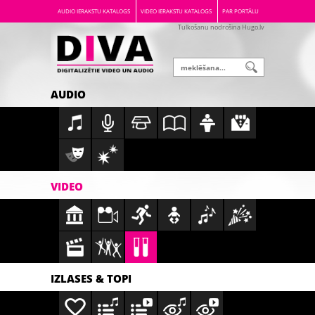
AUDIO IERAKSTU KATALOGS
VIDEO IERAKSTU KATALOGS
PAR PORTĀLU
Tulkošanu nodrošina Hugo.lv
AUDIO
VIDEO
IZLASES & TOPI