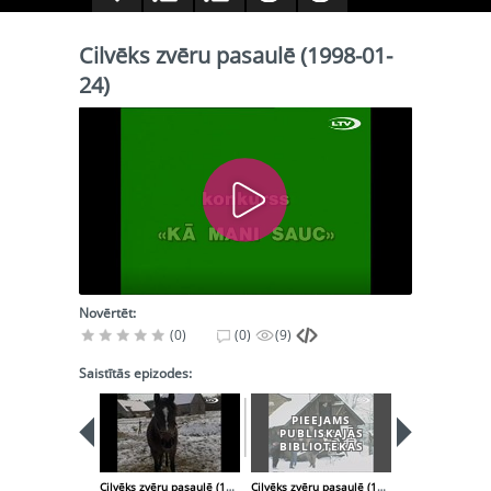
Cilvēks zvēru pasaulē (1998-01-
24)
Novērtēt:
(0)
(0)
(9)
Saistītās epizodes:
PIEEJAMS
PUBLISKAJĀS
BIBLIOTĒKĀS
Cilvēks zvēru pasaulē (1998-01-10)
Cilvēks zvēru pasaulē (1998-02)